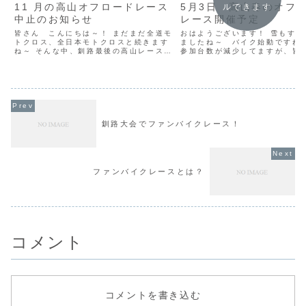
11 月の高山オフロードレース
5月3日 高山春のオフ
ルできます
中止のお知らせ
レース開催予定
皆さん こんにちは～！ まだまだ全道モ
おはようございます！ 雪もすっ
トクロス、全日本モトクロスと続きます
ましたね～ バイク始動ですね～
ね～ そんな中、釧路最後の高山レースを
参加台数が減少してますが、皆
中止にする事になりました。 私的事情と
の運動会やりましょ～！ レース
スケジュール的問題で中止と判断しまし
ールはまた後日掲載しますね、 
た。 残念ですが、春の高山オフロードレ
ースと1.5エンデューロを予定
ースまでお待ちく...
す。 練習お待ち...
釧路大会でファンバイクレース！
ファンバイクレースとは？
コメント
コメントを書き込む