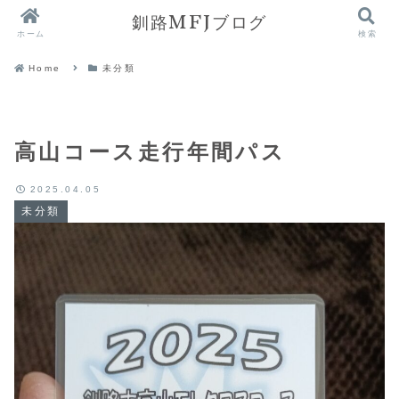
釧路MFJブログ
ホーム
検索
Home
未分類
高山コース走行年間パス
2025.04.05
未分類