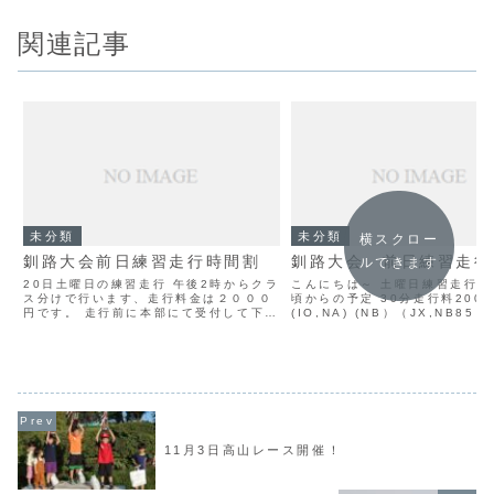
関連記事
未分類
未分類
横スクロー
釧路大会前日練習走行時間割
釧路大会 前日練習走行
ルできます
20日土曜日の練習走行 午後2時からクラ
こんにちは～ 土曜日練習走行時
ス分けで行います、走行料金は２０００
頃からの予定 30分走行料200
円です。 走行前に本部にて受付して下さ
(IO,NA) (NB）（JX,NB85）
い。 2時00分～2時30分 IO,NA
（K65,CX50）の順の予定 当
2時30分～3時00分 NB,OP85 3
本部にて、同時に駐車料金も車1
時00分～3時30分 JX,K...
円もお願い致します。
11月3日高山レース開催！